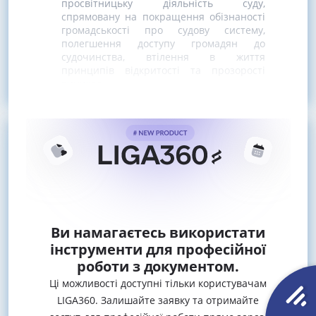
просвітницьку діяльність суду,
спрямовану на покращення обізнаності
громадськості про судову систему,
полегшення доступу громадян до
судочинства, втілення в життя
принципів відкритості та прозорості
виникає
Ви намагаєтесь використати
інструменти для професійної
роботи з документом.
Ці можливості доступні тільки користувачам
LIGA360. Залишайте заявку та отримайте