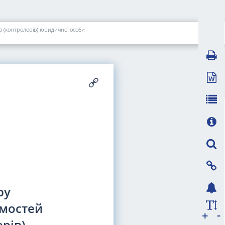
в (контролерів) юридичної особи
ру
омостей
-
+
рів)