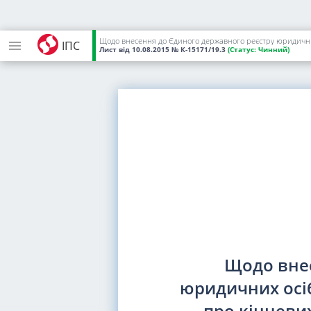
Щодо внесення до Єдиного державного реєстру юридичних о
ІПС
Лист
від 10.08.2015
№ К-15171/19.3
(Статус:
Чинний)
Щодо внес
юридичних осіб
про кінцеви