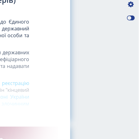
 до Єдиного
ий державний
ної особи та
м державних
ефіціарного
 та надавати
 реєстрацію
ін "кінцевий
коні України
х злочинним