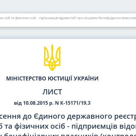
сіб та фізичних осіб - підприємців відомостей про кінцевих бенефіціарних власникі
МІНІСТЕРСТВО ЮСТИЦІЇ УКРАЇНИ
ЛИСТ
від 10.08.2015 р. N К-15171/19.3
ення до Єдиного державного реєст
 та фізичних осіб - підприємців від
х бенефіціарних власників (контроле