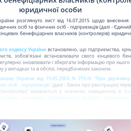
юридичної особи
України розглянуто лист від 16.07.2015 щодо внесення
ичних осіб та фізичних осіб - підприємців (далі - Єдин
кінцевих бенефіціарних власників (контролерів) юридич
ого кодексу України
встановлено, що підприємства, крі
мств, зобов'язані встановлювати свого кінцевого бен
регулярно оновлювати і зберігати інформацію про нього
у у випадках та в обсязі, передбачених законом.
 Закону України від 15.05.2003 N 755-IV "Про державну
их осіб - підприємців"
(далі - Закон про реєстрацію) терм
(контролер)" вживається у значенні, наведеному в
За
ротидію легалізації (відмиванню) доходів, одержани
ероризму та фінансуванню