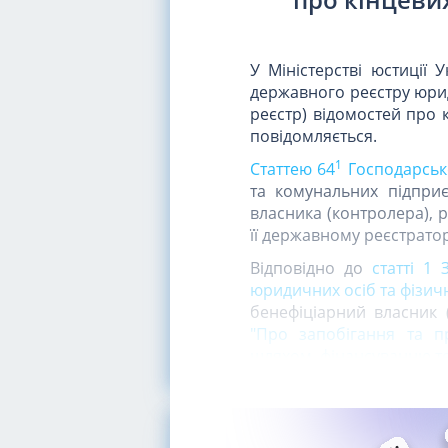
У Міністерстві юстиції 
державного реєстру юрид
реєстр) відомостей про 
повідомляється.
1
Статтею 64
Господарськ
та комунальних підприє
власника (контролера), 
її державному реєстратор
Відповідно до
статті 1
юридичних осіб та фізичн
бенефіціарний власник 
"Про запобігання та п
шляхом, фінансуванню т