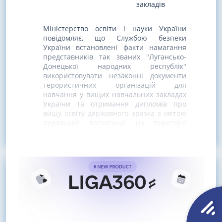
закладів
Міністерство освіти і науки України
повідомляє, що Службою безпеки
України встановлені факти намагання
представників так званих "Лугансько-
Донецької народних республік"
використовувати незаконні документи
терористичних організацій для
навчання у вищих навчальних закладах
України та отримання дипломів про
вищу освіту державного зразка з метою
подальшої легалізації на території
України