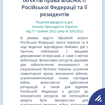
об'єктів права власності
Російської Федерації та її
резидентів
Рішення введено в дію
Указом Президента України
від 11 травня 2022 року N 326/2022
В умовах відсічі збройній агресії
Російської Федерації проти України та в
ході ведення відповідних бойових дій з
причин, пов'язаних з вищими
державними інтересами, а саме з метою
мобілізації фінансових ресурсів держави
для забезпечення незалежності та
національної безпеки України, усунення
гуманітарної кризи, викликаної війною,
усунення/мінімізації інших наслідків
війни, включаючи здійснення
репарацій, а також для відмови
Російській Федерації у доступі до
економічних ресурсів, які потенційно
можуть бути використані для
підтримання ведення війни, відповідно