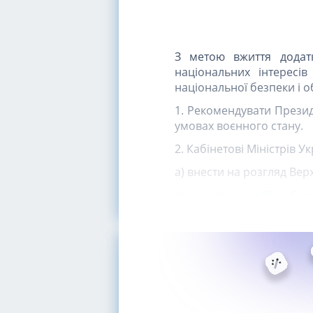
З метою вжиття додатк
національних інтересі
національної безпеки і 
1. Рекомендувати Презид
умовах воєнного стану.
2. Кабінетові Міністрів У
а) внести на розгляд Вер
Закону України "Про Бюр