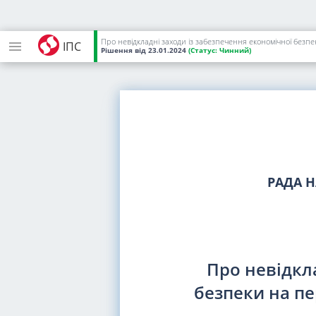
Про невідкладні заходи із забезпечення економічної безпе
ІПС
Рішення
від 23.01.2024
(Статус:
Чинний)
РАДА Н
Про невідкл
безпеки на пе