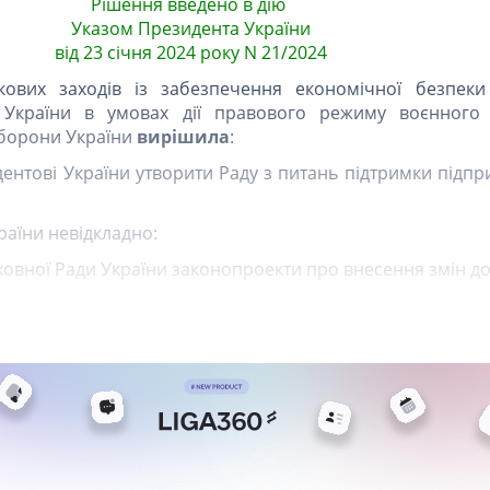
Рішення введено в дію
Указом Президента України
від 23 січня 2024 року N 21/2024
ових заходів із забезпечення економічної безпеки
в України в умовах дії правового режиму воєнного
оборони України
вирішила
:
ентові України утворити Раду з питань підтримки підп
країни невідкладно:
ховної Ради України законопроекти про внесення змін до
о економічної