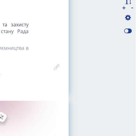
-
+
 та захисту
 стану Рада
риємництва в
: