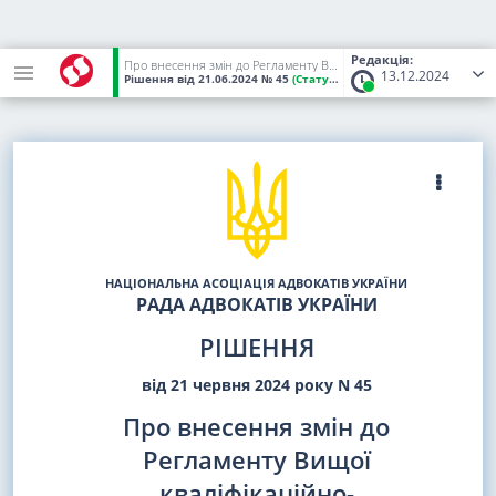
Редакція:
Про внесення змін до Регламенту Вищої кваліфікаційно-дисциплінарної комісії адвокатури, Регламенту кваліфікаційно-дисциплінарної комісії адвокатури регіону та Положення про порядок прийняття та розгляду скарг щодо неналежної поведінки адвоката, яка може мати наслідком його дисциплінарну відповідальність
13.12.2024
Рішення
від 21.06.2024
№ 45
(Статус:
Чинний)
НАЦІОНАЛЬНА АСОЦІАЦІЯ АДВОКАТІВ УКРАЇНИ
РАДА АДВОКАТІВ УКРАЇНИ
РІШЕННЯ
від 21 червня 2024 року N 45
Про внесення змін до
Регламенту Вищої
кваліфікаційно-