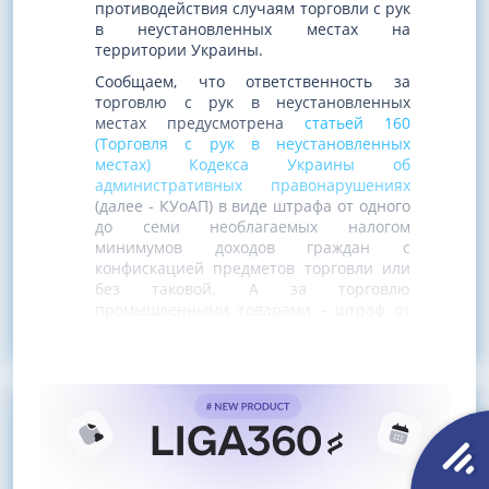
противодействия случаям торговли с рук
в неустановленных местах на
территории Украины.
Сообщаем, что ответственность за
торговлю с рук в неустановленных
местах предусмотрена
статьей 160
(Торговля с рук в неустановленных
местах) Кодекса Украины об
административных правонарушениях
(далее - КУоАП) в виде штрафа от одного
до семи необлагаемых налогом
минимумов доходов граждан с
конфискацией предметов торговли или
без таковой. А за торговлю
промышленными товарами - штраф от
шести до пятнадцати необлагаемых