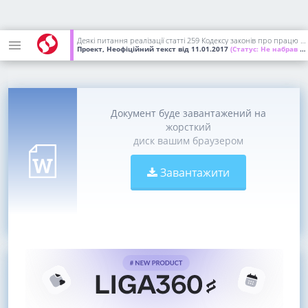
Деякі питання реалізації статті 259 Кодексу законів про працю України та статті 34 Закону України "Про місцеве самоврядування в Україні" (неофіційний текст)
Проект, Неофіційний текст
від 11.01.2017
(Статус:
Не набрав чинності)
Документ буде завантажений на
жорсткий
диск вашим браузером
Завантажити