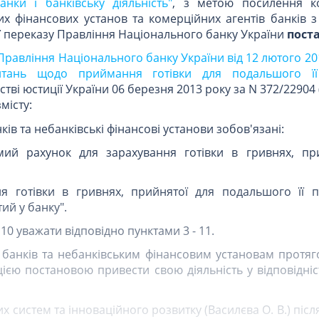
нки і банківську діяльність"
, з метою посилення к
их фінансових установ та комерційних агентів банків 
її переказу Правління Національного банку України
пост
Правління Національного банку України від 12 лютого 20
тань щодо приймання готівки для подальшого її
тві юстиції України 06 березня 2013 року за N 372/22904 (
місту:
ків та небанківські фінансові установи зобов'язані:
мий рахунок для зарахування готівки в гривнях, пр
я готівки в гривнях, прийнятої для подальшого її п
ий у банку".
- 10 уважати відповідно пунктами 3 - 11.
банків та небанківським фінансовим установам протяго
ією постановою привести свою діяльність у відповідні
х систем та інноваційного розвитку (Василєва О. В.) післ