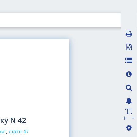
И
я
-
+
ку N 42
ни"
,
статті 47