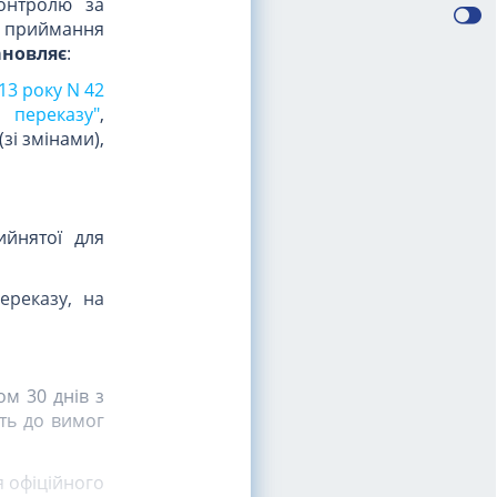
онтролю за
з приймання
ановляє
:
13 року N 42
 переказу"
,
зі змінами),
ийнятої для
ереказу, на
м 30 днів з
сть до вимог
я офіційного