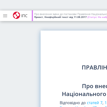
Про внесення зміни до постанови Правління Національного
ІПС
Проект, Неофіційний текст
від 11.08.2017
(Статус:
Не набр
ПРАВЛІН
Про вне
Національного 
Відповідно до
статей 7
,
1