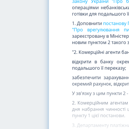
Закону України "Про ба
операціями небанківськ
готівки для подальшого 
1. Доповнити
постанову 
"Про врегулювання пи
зареєстровану в Міністерс
новим пунктом 2 такого з
"2. Комерційні агенти бан
відкрити в банку окре
подальшого її переказу;
забезпечити зарахуванн
окремий рахунок, відкрит
У зв'язку з цим пункти 2 
2. Комерційним агентам 
дня набрання чинності ц
пункту 1 цієї постанови.
3. Департаменту платіжни