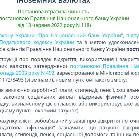
Постанова втратила чинність
з постановою Правління Національного банку України
від 13 червня 2022 року N 118)
Закону України "Про Національний банк України"
,
підпу
 Податкового кодексу України
та з метою удосконален
ків клієнтів Правління Національного банку України
пост
струкції про порядок відкриття, використання і закритт
мних валютах, затвердженої
постановою Правління На
топада 2003 року N 492
, зареєстрованої в Міністерстві юс
1172/8493 (зі змінами), новим пунктом такого змісту:
ня виключно заробітної плати, стипендії, пенсії, соціаль
 законом соціальних виплат відкриває фізичній ос
дку, визначеному цією главою, або використовує вже в
 цьому пункті - окремий рахунок).
ахунку клієнт зобов'язаний у заяві про відкриття поточ
Додаткова інформація" зазначити, що рахунок відкри
лати, стипендії, пенсії, соціальної допомоги та інших 