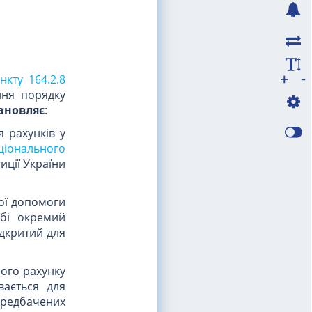
-
+
нкту 164.2.8
ня порядку
ановляє
:
я рахунків у
ціонального
тиції України
ної допомоги
обі окремий
ідкритий для
ного рахунку
вається для
передбачених