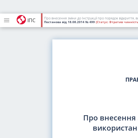
Про внесення зміни до Інструкції про порядок відкриття, 
ІПС
Постанова
від 18.08.2014
№ 499
(Статус:
Втратив чинність
ПРА
Про внесення 
використанн