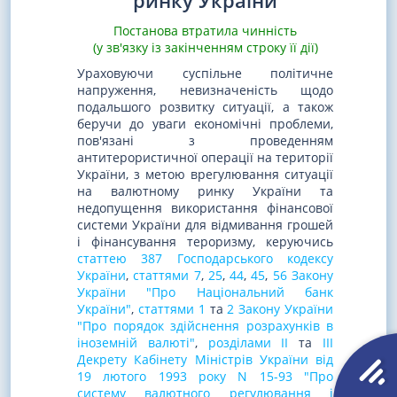
ринку України
Постанова втратила чинність
(у зв'язку із закінченням строку її дії)
Ураховуючи суспільне політичне
напруження, невизначеність щодо
подальшого розвитку ситуації, а також
беручи до уваги економічні проблеми,
пов'язані з проведенням
антитерористичної операції на території
України, з метою врегулювання ситуації
на валютному ринку України та
недопущення використання фінансової
системи України для відмивання грошей
і фінансування тероризму, керуючись
статтею 387 Господарського кодексу
України
,
статтями 7
,
25
,
44
,
45
,
56 Закону
України "Про Національний банк
України"
,
статтями 1
та
2 Закону України
"Про порядок здійснення розрахунків в
іноземній валюті"
,
розділами II
та
III
Декрету Кабінету Міністрів України від
19 лютого 1993 року N 15-93 "Про
систему валютного регулювання і