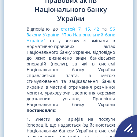
правових актів
Національного банку
України
Відповідно до
статей 7
,
15
,
42
та
56
Закону України "Про Національний банк
України"
та у зв'язку зі змінами в
нормативно-правових актах
Національного банку України, відповідно
до яких визначено види банківських
операцій (послуг), за які в системі
Національного банку України
справляється плата, з метою
стимулювання та зацікавлення банків
України в частині отримання розмінної
монети, ураховуючи звернення окремих
державних установ, Правління
Національного банку України
постановляє
:
1. Унести до Тарифів на послуги
(операції), що надаються (здійснюються)
Національним банком України в системі
електронних платежів та у сфері