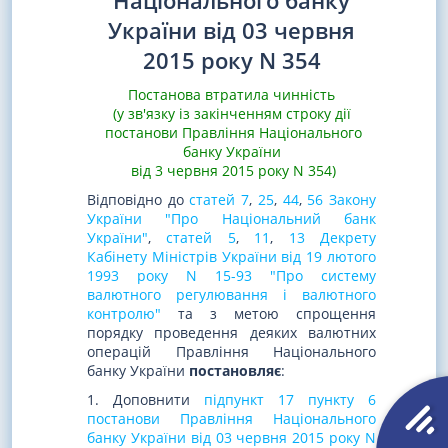
Національного банку
України від 03 червня
2015 року N 354
Постанова втратила чинність
(у зв'язку із закінченням строку дії
постанови Правління Національного
банку України
від 3 червня 2015 року N 354)
Відповідно до
статей 7
,
25
,
44
,
56 Закону
України "Про Національний банк
України"
,
статей 5
,
11
,
13 Декрету
Кабінету Міністрів України від 19 лютого
1993 року N 15-93 "Про систему
валютного регулювання і валютного
контролю"
та з метою спрощення
порядку проведення деяких валютних
операцій Правління Національного
банку України
постановляє
:
1. Доповнити
підпункт 17 пункту 6
постанови Правління Національного
банку України від 03 червня 2015 року N