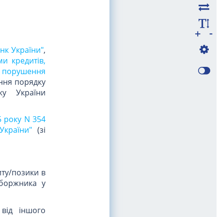
-
+
нк України"
,
и кредитів,
за порушення
ння порядку
ку України
5 року N 354
України"
(зі
ту/позики в
 боржника у
від іншого