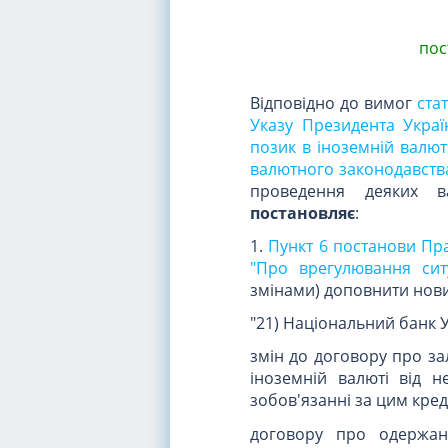
пос
Відповідно до вимог
ста
Указу Президента Укра
позик в іноземній валют
валютного законодавства
проведення деяких в
постановляє
:
1.
Пункт 6 постанови Пра
"Про врегулювання сит
змінами) доповнити нови
"21) Національний банк У
змін до договору про за
іноземній валюті від н
зобов'язанні за цим кр
договору про одержан