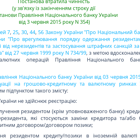
Постанова втратила чинність
(у зв'язку із закінченням строку дії
танови Правління Національного банку України
від 3 червня 2015 року N 354)
тей 7
,
25
,
30
,
44
,
56 Закону України "Про Національний ба
їни "Про врегулювання порядку одержання резидентам
і від нерезидентів та застосування штрафних санкцій 
" від 27 червня 1999 року N 734/99
, з метою вдосконале
алютних операцій Правління Національного бан
вління Національного банку України від 03 червня 201
уації на грошово-кредитному та валютному ринках 
м підпунктом такого змісту:
країни не здійснює реєстрацію:
лучення резидентом (крім уповноваженого банку) креди
ерезидента, які стосуються заміни кредитора та/або
едитним договором/договором позики;
ня резидентом кредиту/позики в іноземній валюті 