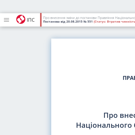
Про внесення зміни до постанови Правління Національног
ІПС
Постанова
від 20.08.2015
№ 551
(Статус:
Втратив чинність
ПРА
Про вне
Національного б