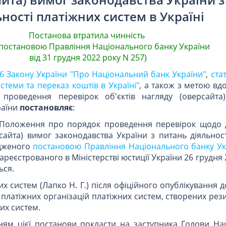
ьності платіжних систем в Україні
Постанова втратила чинність
з постановою Правління Національного банку України
від 31 грудня 2022 року N 257)
6 Закону України "Про Національний банк України"
,
ста
стеми та переказ коштів в Україні"
, а також з метою вд
а проведення перевірок об'єктів нагляду (оверсайта
раїни
постановляє
:
о Положення про порядок проведення перевірок щодо
сайта) вимог законодавства України з питань діяльнос
рдженого
постановою Правління Національного банку Укр
зареєстрованого в Міністерстві юстиції України 26 грудня 
ься.
х систем (Лапко Н. Г.) після офіційного опублікування д
 платіжних організацій платіжних систем, створених рез
их систем.
ням цієї постанови покласти на заступника Голови На