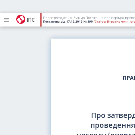
Про затвердження Змін до Положення про порядок проведе
ІПС
Постанова
від 17.12.2015
№ 890
(Статус:
Втратив чинність
ПРА
Про затвер
проведення
нагляду (оверс