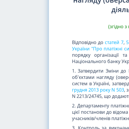
діял
(згідно 
Відповідно до
статей 7
,
5
України "Про платіжні си
порядку організації т
Національного банку Ук
1. Затвердити Зміни д
об'єктами нагляду (овер
систем в Україні, затве
грудня 2013 року N 503
, 
N 2213/24745, що додают
2. Департаменту платіжни
цієї постанови до відома
учасників/членів платіжн
3. Контроль за виконан