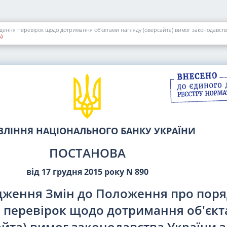
ння перевірок щодо дотримання об'єктами нагляду (оверсайта) вимог законодавства У
)
ВЛІННЯ НАЦІОНАЛЬНОГО БАНКУ УКРАЇНИ
ПОСТАНОВА
від 17 грудня 2015 року N 890
дження Змін до Положення про пор
 перевірок щодо дотримання об'єк
айта) вимог законодавства України з