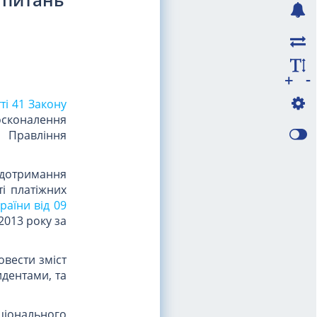
-
+
тті 41 Закону
осконалення
) Правління
 дотримання
ті платіжних
аїни від 09
2013 року за
овести зміст
идентами, та
ціонального