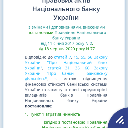
правових актів
Національного банку
України
Із змінами і доповненнями, внесеними
постановами
Правління Національного
банку України
від 11 січня 2017 року N 2
,
від 18 червня 2020 року N 77
Відповідно до
статей 7
,
15
,
55
,
56 Закону
України "Про Національний банк
України"
,
статей 31
,
35
,
66 Закону
України "Про банки і банківську
діяльність"
, з метою підвищення
фінансової стійкості банківської системи
України та захисту інтересів кредиторів і
вкладників банків Правління
Національного банку України
постановляє
:
1. Пункт 1 втратив чинність
(згідно з постановою Правління
Національного банку України від