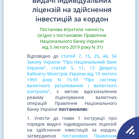
видачі індивідуальних
ліцензій на здійснення
інвестицій за кордон
Постанова втратила чинність
(згідно з постановою Правління
Національного банку України
від 5 лютого 2019 року N 31)
Відповідно до
статей 7
,
15
,
25
,
44
,
56
Закону України "Про Національний банк
України"
,
статей 5
,
11
,
13 Декрету
Кабінету Міністрів України від 19 лютого
1993 року N 15-93 "Про систему
валютного регулювання і валютного
контролю"
, з метою вдосконалення
режиму ліцензування валютних
операцій Правління Національного
банку України
постановляє
:
1. Унести до глави 1 Інструкції про
порядок видачі індивідуальних ліцензій
на здійснення інвестицій за кордон,
затвердженої
постановою Правління