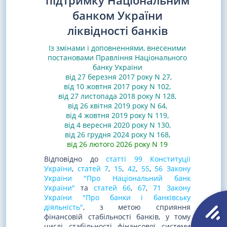
підтримку Національним
банком України
ліквідності банків
Із змінами і доповненнями, внесеними
постановами
Правління Національного
банку України
від 27 березня 2017 року N 27
,
від 10 жовтня 2017 року N 102
,
від 27 листопада 2018 року N 128
,
від 26 квітня 2019 року N 64
,
від 4 жовтня 2019 року N 119
,
від 4 вересня 2020 року N 130
,
від 26 грудня 2024 року N 168
,
від 26 лютого 2026 року N 19
Відповідно до
статті 99 Конституції
України
,
статей 7
,
15
,
42
,
55
,
56 Закону
України "Про Національний банк
України"
та
статей 66
,
67
,
71 Закону
України "Про банки і банківську
діяльність"
, з метою сприяння
фінансовій стабільності банків, у тому
числі стабільності фінансової системи