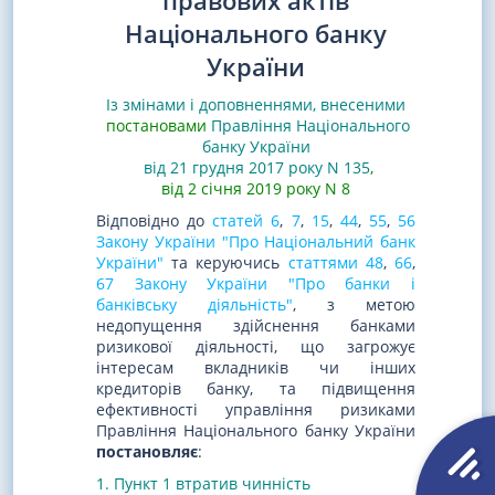
правових актів
Національного банку
України
Із змінами і доповненнями, внесеними
постановами
Правління Національного
банку України
від 21 грудня 2017 року N 135
,
від 2 січня 2019 року N 8
Відповідно до
статей 6
,
7
,
15
,
44
,
55
,
56
Закону України "Про Національний банк
України"
та керуючись
статтями 48
,
66
,
67 Закону України "Про банки і
банківську діяльність"
, з метою
недопущення здійснення банками
ризикової діяльності, що загрожує
інтересам вкладників чи інших
кредиторів банку, та підвищення
ефективності управління ризиками
Правління Національного банку України
постановляє
:
1. Пункт 1 втратив чинність