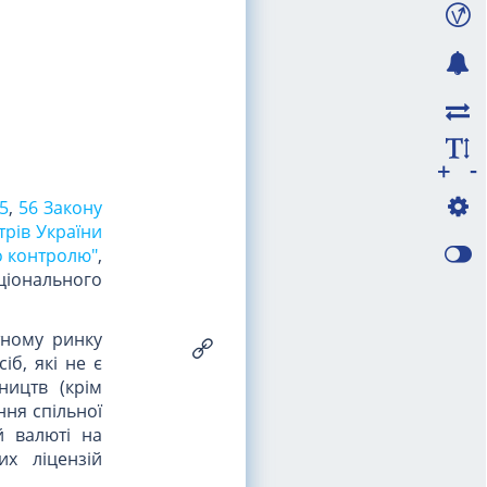
-
+
5
,
56 Закону
трів України
о контролю"
,
ціонального
тному ринку
іб, які не є
ництв (крім
ння спільної
й валюті на
их ліцензій