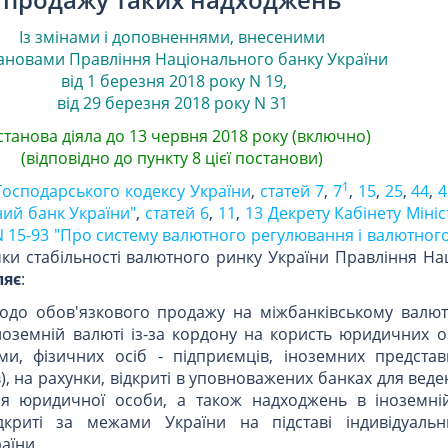
Із змінами і доповненнями, внесеними
ановами
Правління Національного банку України
від 1 березня 2018 року N 19
,
від 29 березня 2018 року N 31
танова діяла до 13 червня 2018 року (включно)
(відповідно до пункту 8 цієї постанови)
1
 Господарського кодексу України
,
статей 7
,
7
,
15
,
25
,
44
,
4
ий банк України"
,
статей 6
,
11
,
13 Декрету Кабінету Мініс
 N 15-93 "Про систему валютного регулювання і валютног
ки стабільності валютного ринку України Правління На
ляє
:
щодо обов'язкового продажу на міжбанківському валю
оземній валюті із-за кордону на користь юридичних ос
и, фізичних осіб - підприємців, іноземних представ
, на рахунки, відкриті в уповноважених банках для веде
ння юридичної особи, а також надходжень в іноземні
ідкриті за межами України на підставі індивідуальн
аїни.