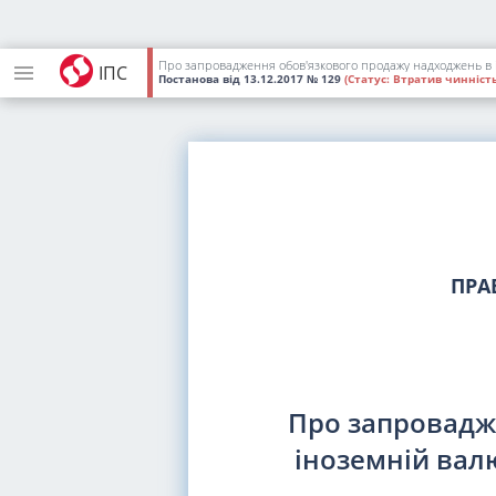
Про запровадження обов'язкового продажу надходжень в і
ІПС
Постанова
від 13.12.2017
№ 129
(Статус:
Втратив чинність
ПРА
Про запровадж
іноземній вал