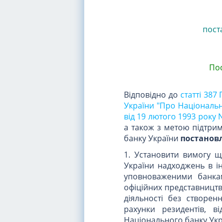
пост
Пос
Відповідно до
статті 387
України "Про Національн
від 19 лютого 1993 року
а також з метою підтрим
банку України
постанов
1. Установити вимогу 
України надходжень в ін
уповноваженими банкам
офіційних представництв)
діяльності без створе
рахунки резидентів, в
Національного банку Укр