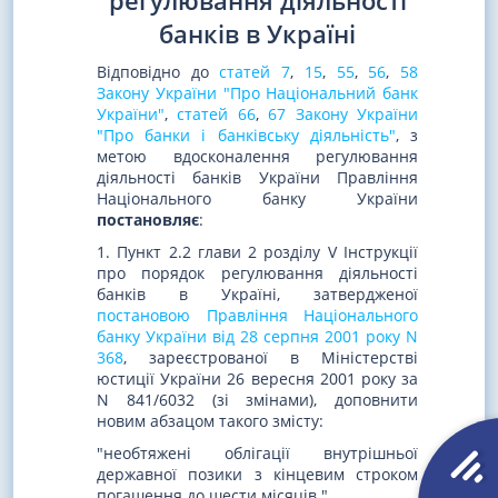
регулювання діяльності
банків в Україні
Відповідно до
статей 7
,
15
,
55
,
56
,
58
Закону України "Про Національний банк
України"
,
статей 66
,
67 Закону України
"Про банки і банківську діяльність"
, з
метою вдосконалення регулювання
діяльності банків України Правління
Національного банку України
постановляє
:
1. Пункт 2.2 глави 2 розділу V Інструкції
про порядок регулювання діяльності
банків в Україні, затвердженої
постановою Правління Національного
банку України від 28 серпня 2001 року N
368
, зареєстрованої в Міністерстві
юстиції України 26 вересня 2001 року за
N 841/6032 (зі змінами), доповнити
новим абзацом такого змісту:
"необтяжені облігації внутрішньої
державної позики з кінцевим строком
погашення до шести місяців.".