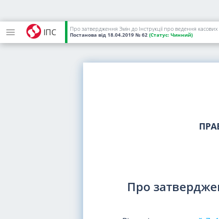
Про затвердження Змін до Інструкції про ведення касових
ІПС
Постанова
від 18.04.2019
№ 62
(Статус:
Чинний)
ПРА
Про затверджен