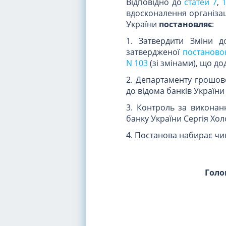
Відповідно до
статей 7
,
вдосконалення організац
України
постановляє
:
1. Затвердити Зміни д
затвердженої
постановою
N 103
(зі змінами), що до
2. Департаменту грошово
до відома банків України
3. Контроль за виконан
банку України Сергія Хол
4. Постанова набирає чин
Голо