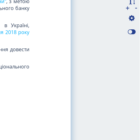
ни"
, з метою
-
+
льного банку
 в Україні,
я 2018 року
ання довести
ціонального