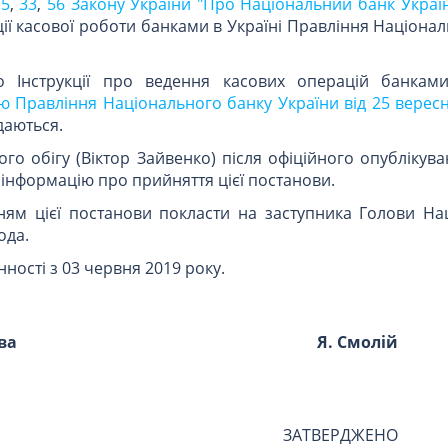
15
,
33
,
56 Закону України "Про Національний банк Украї
ії касової роботи банками в Україні Правління Націона
о Інструкції про ведення касових операцій банками
 Правління Національного банку України від 25 вересн
даються.
го обігу (Віктор Зайвенко) після офіційного опублікув
 інформацію про прийняття цієї постанови.
ням цієї постанови покласти на заступника Голови На
ода.
ності з 03 червня 2019 року.
ва
Я. Смолій
ЗАТВЕРДЖЕНО