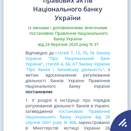
правових актів
Національного банку
України
Із змінами і доповненнями, внесеними
постановою Правління Національного
банку України
від 24 березня 2020 року N 37
Відповідно до
статей 7
,
15
,
55
,
56 Закону
України "Про Національний банк
України"
,
статей 4
,
66
,
67 Закону України
"Про банки і банківську діяльність"
, з
метою вдосконалення регулювання
діяльності банків України Правління
Національного банку України
постановляє
:
1. У розділі X Інструкції про порядок
регулювання діяльності банків в Україні,
затвердженої
постановою Правління
Національного банку України від 28
серпня 2001 року N 368
, зареєстрованої
в Міністерстві юстиції України 26