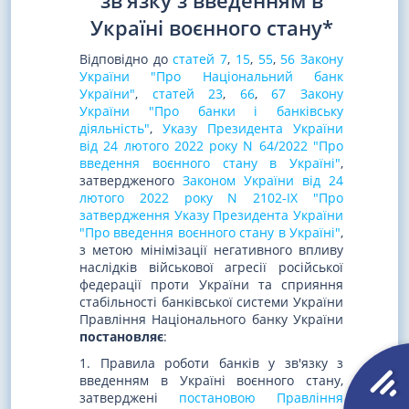
зв'язку з введенням в
Україні воєнного стану*
Відповідно до
статей 7
,
15
,
55
,
56 Закону
України "Про Національний банк
України"
,
статей 23
,
66
,
67 Закону
України "Про банки і банківську
діяльність"
,
Указу Президента України
від 24 лютого 2022 року N 64/2022 "Про
введення воєнного стану в Україні"
,
затвердженого
Законом України від 24
лютого 2022 року N 2102-IX "Про
затвердження Указу Президента України
"Про введення воєнного стану в Україні"
,
з метою мінімізації негативного впливу
наслідків військової агресії російської
федерації проти України та сприяння
стабільності банківської системи України
Правління Національного банку України
постановляє
:
1. Правила роботи банків у зв'язку з
введенням в Україні воєнного стану,
затверджені
постановою Правління