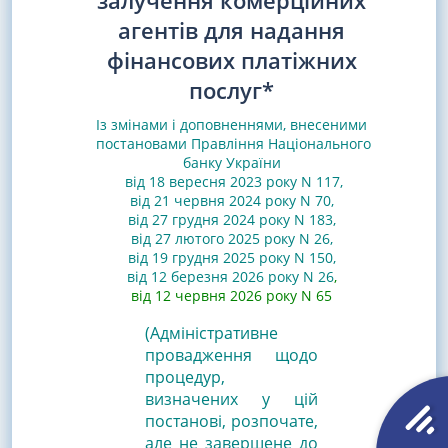
залучення комерційних
агентів для надання
фінансових платіжних
послуг*
Із змінами і доповненнями, внесеними
постановами
Правління Національного
банку України
від 18 вересня 2023 року N 117
,
від 21 червня 2024 року N 70
,
від 27 грудня 2024 року N 183
,
від 27 лютого 2025 року N 26
,
від 19 грудня 2025 року N 150
,
від 12 березня 2026 року N 26
,
від 12 червня 2026 року N 65
(Адміністративне
провадження щодо
процедур,
визначених у цій
постанові, розпочате,
але не завершене до