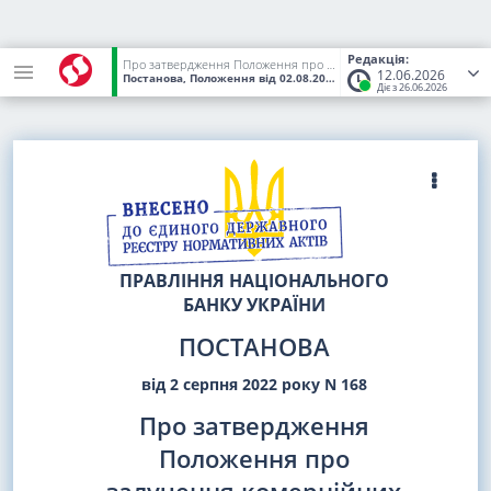
Редакція:
Про затвердження Положення про залучення комерційних агентів для надання фінансових платіжних послуг
12.06.2026
Постанова, Положення
від 02.08.2022
№ 168
(Статус:
Чинний)
Діє з 26.06.2026
ПРАВЛІННЯ НАЦІОНАЛЬНОГО
БАНКУ УКРАЇНИ
ПОСТАНОВА
від 2 серпня 2022 року N 168
Про затвердження
Положення про