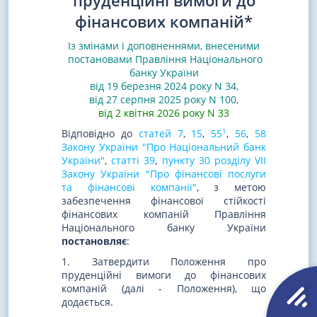
пруденційні вимоги до
фінансових компаній*
Із змінами і доповненнями, внесеними
постановами
Правління Національного
банку України
від 19 березня 2024 року N 34
,
від 27 серпня 2025 року N 100
,
від 2 квітня 2026 року N 33
1
Відповідно до
статей 7
,
15
,
55
,
56
,
58
Закону України "Про Національний банк
України"
,
статті 39
,
пункту 30 розділу VII
Закону України "Про фінансові послуги
та фінансові компанії"
, з метою
забезпечення фінансової стійкості
фінансових компаній Правління
Національного банку України
постановляє
:
1. Затвердити Положення про
пруденційні вимоги до фінансових
компаній (далі - Положення), що
додається.