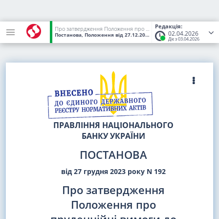
Редакція:
Про затвердження Положення про пруденційні вимоги до фінансових компаній
02.04.2026
Постанова, Положення
від 27.12.2023
№ 192
(Статус:
Чинний)
Діє з 03.04.2026
ПРАВЛІННЯ НАЦІОНАЛЬНОГО
БАНКУ УКРАЇНИ
ПОСТАНОВА
від 27 грудня 2023 року N 192
Про затвердження
Положення про