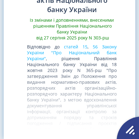
актів Національного
банку України
Із змінами і доповненнями, внесеними
рішенням Правління Національного
банку України
від 27 серпня 2025 року N 303-рш
Відповідно до
статей 15
,
56 Закону
України "Про Національний банк
України"
, рішення Правління
Національного банку України від 18
жовтня 2023 року N 365-рш "Про
затвердження Змін до Положення про
видання нормативно-правових актів,
розпорядчих актів організаційно-
розпорядчого характеру Національного
банку України", з метою вдосконалення
документування управлінської
інформації, організації контролю за
дотриманням порядку та строків
погодження / підписання проєктів
документів у Національному банку