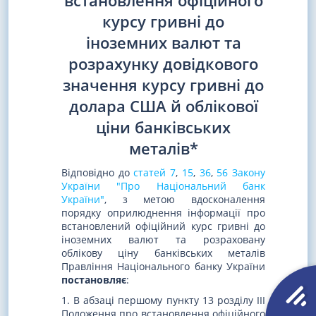
встановлення офіційного
курсу гривні до
іноземних валют та
розрахунку довідкового
значення курсу гривні до
долара США й облікової
ціни банківських
металів*
Відповідно до
статей 7
,
15
,
36
,
56 Закону
України "Про Національний банк
України"
, з метою вдосконалення
порядку оприлюднення інформації про
встановлений офіційний курс гривні до
іноземних валют та розраховану
облікову ціну банківських металів
Правління Національного банку України
постановляє
:
1. В абзаці першому пункту 13 розділу III
Положення про встановлення офіційного