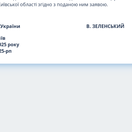
Київської області згідно з поданою ним заявою.
 України
В. ЗЕЛЕНСЬКИЙ
иїв
025 року
25-рп