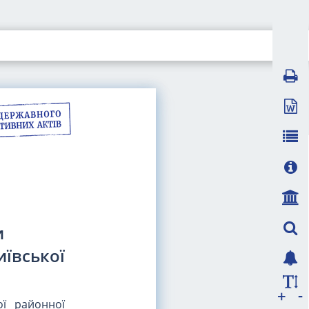
и
иївської
-
+
ої районної