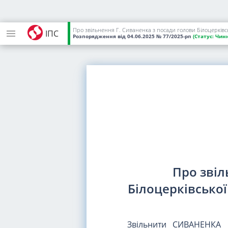
Про звільнення Г. Сиваненка з посади голови Білоцерківськ
ІПС
Розпорядження
від 04.06.2025
№ 77/2025-рп
(Статус:
Чинн
Про звіл
Білоцерківської
Звільнити СИВАНЕНКА Г