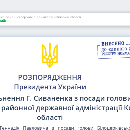
ої районної державної адміністрації Київської області
ий)
РОЗПОРЯДЖЕННЯ
Президента України
ьнення Г. Сиваненка з посади голов
 районної державної адміністрації К
області
еннадія Павловича з посади голови Білоцерківськ