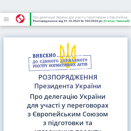
Про делегацію України для участі у переговорах з Європейським Союзом з підготовки та узгодження проєкту Угоди між Україною та Європейським Союзом щодо оперативної діяльності, яка здійснюється Європейською Агенцією прикордонної та берегової охорони Frontex в Україні
Розпорядження
від 01.10.2024
№ 103/2024-рп
(Статус:
Чинний)
РОЗПОРЯДЖЕННЯ
Президента України
Про делегацію України
для участі у переговорах
з Європейським Союзом
з підготовки та