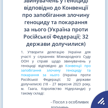
звинувачень у геноциді
відповідно до Конвенції
про запобігання злочину
геноциду та покарання
за нього (Україна проти
Російської Федерації; 32
держави долучилися)
1. Утворити делегацію України для
участі у слуханнях Міжнародного Суду
ООН у справі щодо звинувачень у
геноциді відповідно до
Конвенції про
запобігання злочину геноциду та
покарання за нього
(Україна проти
Російської Федерації; 32 держави
долучилися) (18 - 27 вересня 2023 року,
м. Гаага, Королівство Нідерланди) у
такому складі:
- Посол з особливих
доручень