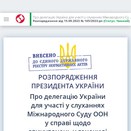
Про делегацію України для участі у слуханнях Міжнародного Суду ООН у справі щодо звинувачень у геноциді відповідно до Конвенції про запобігання злочину геноциду та покарання за нього (Україна проти Російської Федерації; 32 держави долучилися)
Розпорядження
від 15.09.2023
№ 165/2023-рп
(Статус:
Чинний)
РОЗПОРЯДЖЕННЯ
ПРЕЗИДЕНТА УКРАЇНИ
Про делегацію України
для участі у слуханнях
Міжнародного Суду ООН
у справі щодо