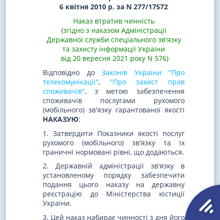
6 квітня 2010 р. за N 277/17572
Наказ втратив чинність
(згідно з наказом Адміністрації
Державної служби спеціального зв'язку
та захисту інформації України
від 20 вересня 2021 року N 576)
Відповідно до
Законів України "Про
телекомунікації"
,
"Про захист прав
споживачів"
, з метою забезпечення
споживачів послугами рухомого
(мобільного) зв'язку гарантованої якості
НАКАЗУЮ
:
1. Затвердити Показники якості послуг
рухомого (мобільного) зв'язку та їх
граничні нормовані рівні, що додаються.
2. Державній адміністрації зв'язку в
установленому порядку забезпечити
подання цього наказу на державну
реєстрацію до Міністерства юстиції
України.
3. Цей наказ набирає чинності з дня його