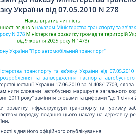
язку України від 07.05.2010 N 278
Наказ втратив чинність
нності згідно з
наказом Міністерства транспорту та зв'яз
 року N 278
Міністерства розвитку громад та територій Ук
від 9 жовтня 2025 року N 1473)
акону України "Про автомобільний транспорт"
істерства транспорту та зв'язку України від 07.05.201
розроблення та затвердження паспорта автобусного
ерстві юстиції України 17.06.2010 за N 408/17703, слова
амінити словами "автобусних маршрутів загального кор
вня 2011 року" замінити словами та цифрами "до 1 січня 
ки розвитку інфраструктури транспорту та туризму за
вством порядку подання цього наказу на державну ре
їни.
ності з дня його офіційного опублікування.