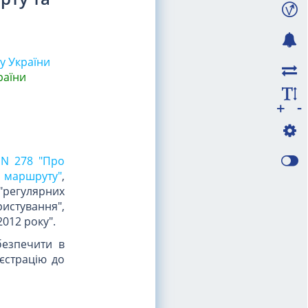
ку України
раїни
-
+
0 N 278 "Про
 маршруту"
,
 "регулярних
истування",
2012 року".
безпечити в
єстрацію до