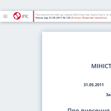
Про внесення змін до наказу Міністерства транспорту та зв
ІПС
Наказ
від 31.05.2011
№ 125
(Статус:
Втратив чинність)
МІНІС
31.05.2011
За
Про внесення 