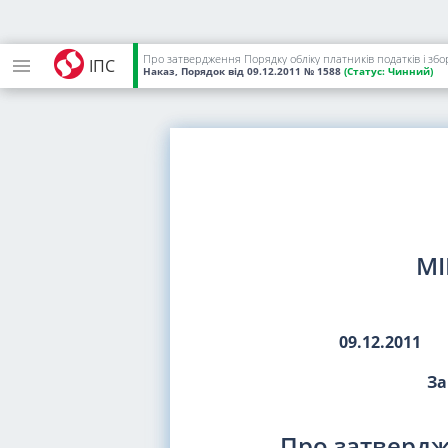
Про затвердження Порядку обліку платників податків і збо
ІПС
Наказ, Порядок
від 09.12.2011
№ 1588
(Статус:
Чинний)
МІ
09.12.2011
За
Про затвердж