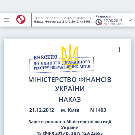
Редакція:
Про затвердження форм податкових декларацій збору за спеціальне використання води
17.08.2015
Наказ, Форма
від 21.12.2012
№ 1403
(Статус:
Втратив чинність)
Діє з 29.09.2015
МІНІСТЕРСТВО ФІНАНСІВ
УКРАЇНИ
НАКАЗ
21.12.2012
м. Київ
N 1403
Зареєстровано в Міністерстві юстиції
України
15 січня 2013 р. за N 123/22655