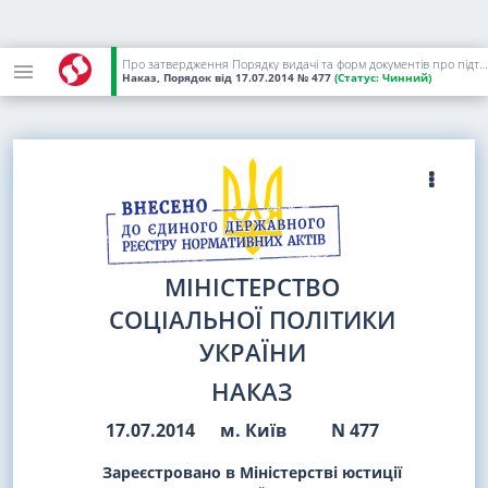
Про затвердження Порядку видачі та форм документів про підтвердження результатів неформального професійного навчання осіб за робітничими професіями
Наказ, Порядок
від 17.07.2014
№ 477
(Статус:
Чинний)
МІНІСТЕРСТВО
СОЦІАЛЬНОЇ ПОЛІТИКИ
УКРАЇНИ
НАКАЗ
17.07.2014
м. Київ
N 477
Зареєстровано в Міністерстві юстиції