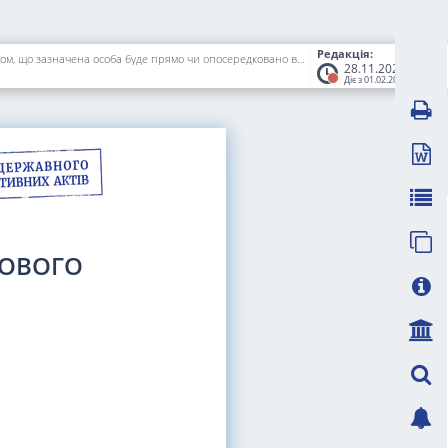
Редакція:
Про внесення змін до Порядку погодження набуття особою істотної участі у професійному учаснику фондового ринку або збільшення її таким чином, що зазначена особа буде прямо чи опосередковано володіти або контролювати 10, 25, 50 і 75 відсотків статутного капіталу такого учасника чи права голосу придбаних акцій (часток) в його органах управління
28.11.2025
Діє з 01.02.2026
ДОВОГО