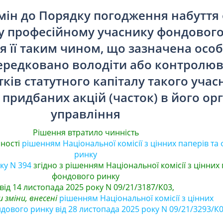
мін до Порядку погодження набуття
і у професійному учаснику фондовог
я її таким чином, що зазначена особ
ередковано володіти або контролюв
сотків статутного капіталу такого уча
 придбаних акцій (часток) в його ор
управління
Рішення втратило чинність
нності
рішенням Національної комісії з цінних паперів та
ринку
ку N 394
згідно з рішенням Національної комісії з цінних 
фондового ринку
від 14 листопада 2025 року N 09/21/3187/К03,
 зміни, внесені
рішенням Національної комісії з цінних
дового ринку від 28 листопада 2025 року N 09/21/3293/К