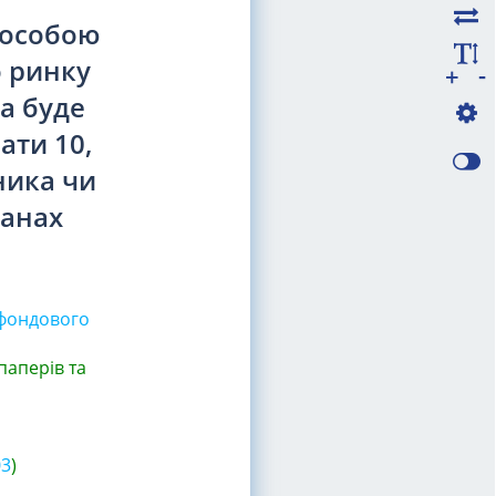
 особою
о ринку
-
+
а буде
ати 10,
сника чи
ганах
 фондового
паперів та
03
)