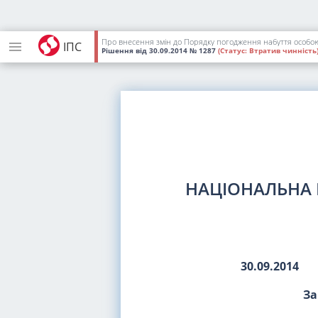
ІПС
Рішення
від 30.09.2014
№ 1287
(Статус:
Втратив чинність
НАЦІОНАЛЬНА 
30.09.2014
За