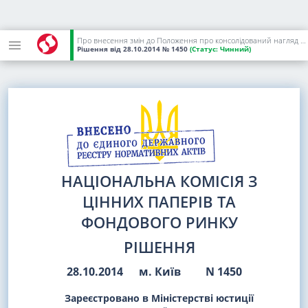
Про внесення змін до Положення про консолідований нагляд за діяльністю небанківських фінансових груп, переважна діяльність у яких здійснюється особою, яка отримала ліцензію на провадження професійної діяльності на фондовому ринку
Рішення
від 28.10.2014
№ 1450
(Статус:
Чинний)
НАЦІОНАЛЬНА КОМІСІЯ З
ЦІННИХ ПАПЕРІВ ТА
ФОНДОВОГО РИНКУ
РІШЕННЯ
28.10.2014
м. Київ
N 1450
Зареєстровано в Міністерстві юстиції