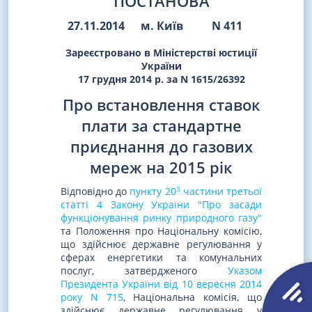
ПОСТАНОВА
27.11.2014
м. Київ
N 411
Зареєстровано в Міністерстві юстиції
України
17 грудня 2014 р. за N 1615/26392
Про встановлення ставок
плати за стандартне
приєднання до газових
мереж на 2015 рік
3
Відповідно до
пункту 20
частини третьої
статті 4 Закону України "Про засади
функціонування ринку природного газу"
та Положення про Національну комісію,
що здійснює державне регулювання у
сферах енергетики та комунальних
послуг, затвердженого
Указом
Президента України від 10 вересня 2014
року N 715
, Національна комісія, що
здійснює державне регулювання у