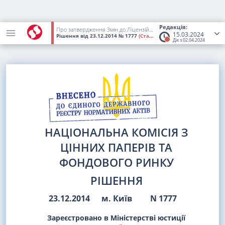
Редакція:
Про затвердження Змін до Ліцензійних умов провадження професійної діяльності на фондовому ринку (ринку цінних паперів) - діяльності з торгівлі цінними паперами
15.03.2024
Рішення
від 23.12.2014
№ 1777
(Статус:
Втратив чинність)
Діє з 02.04.2024
НАЦІОНАЛЬНА КОМІСІЯ З
ЦІННИХ ПАПЕРІВ ТА
ФОНДОВОГО РИНКУ
РІШЕННЯ
23.12.2014
м. Київ
N 1777
Зареєстровано в Міністерстві юстиції