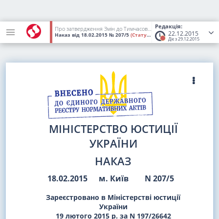
Редакція:
Про затвердження Змін до Тимчасового порядку реалізації арештованого майна шляхом проведення електронних торгів
22.12.2015
Наказ
від 18.02.2015
№ 207/5
(Статус:
Втратив чинність)
Діє з 29.12.2015
МІНІСТЕРСТВО ЮСТИЦІЇ
УКРАЇНИ
НАКАЗ
18.02.2015
м. Київ
N 207/5
Зареєстровано в Міністерстві юстиції
України
19 лютого 2015 р. за N 197/26642