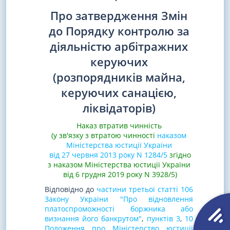
Про затвердження Змін
до Порядку контролю за
діяльністю арбітражних
керуючих
(розпорядників майна,
керуючих санацією,
ліквідаторів)
Наказ втратив чинність
(у зв'язку з втратою чинності
наказом
Міністерства юстиції України
від 27 червня 2013 року N 1284/5
згідно
з наказом Міністерства юстиції України
від 6 грудня 2019 року N 3928/5)
Відповідно до
частини третьої статті 106
Закону України "Про відновлення
платоспроможності боржника або
визнання його банкрутом"
,
пунктів 3
,
10
Положення про Міністерство юстиції