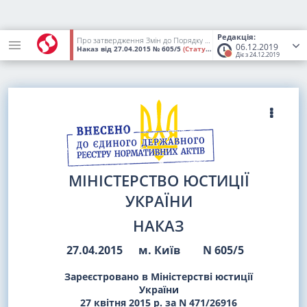
Редакція:
Про затвердження Змін до Порядку контролю за діяльністю арбітражних керуючих (розпорядників майна, керуючих санацією, ліквідаторів)
06.12.2019
Наказ
від 27.04.2015
№ 605/5
(Статус:
Втратив чинність)
Діє з 24.12.2019
МІНІСТЕРСТВО ЮСТИЦІЇ
УКРАЇНИ
НАКАЗ
27.04.2015
м. Київ
N 605/5
Зареєстровано в Міністерстві юстиції
України
27 квітня 2015 р. за N 471/26916