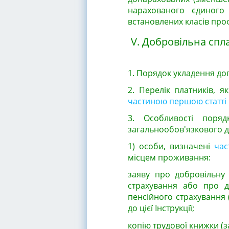
нарахованого єдиного 
встановлених класів про
V. Добровільна спл
1. Порядок укладення до
2. Перелік платників, 
частиною першою статті 
3. Особливості поряд
загальнообов'язкового д
1) особи, визначені
час
місцем проживання:
заяву про добровільну 
страхування або про д
пенсійного страхування 
до цієї Інструкції;
копію трудової книжки (за