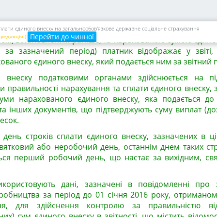
 що діяв на день нарахування (обчислення, визначення
араховується єдиний внесок.
суму в результаті перерахунку (різниця між нарахо
сплати єдиного внеску на загальнообов'язкове державне соціальне страхування
Перейти до чинної
 редакція.)
ром, встановленим раніше, та нарахованою сумою єдино
 за зазначений період) платник відображає у звіті,
ованого єдиного внеску, який подається ним за звітний п
 внеску податковими органами здійснюється на під
и правильності нарахування та сплати єдиного внеску, з
суми нарахованого єдиного внеску, яка подається до
та інших документів, що підтверджують суму виплат (дох
есок.
 день строків сплати єдиного внеску, зазначених в цій
вятковий або неробочий день, останнім днем таких стр
ься перший робочий день, що настає за вихідним, св
икористовують дані, зазначені в повідомленні про 
робництва за період до 01 січня 2016 року, отриманом
ння, для здійснення контролю за правильністю ві
х) сум єдиного внеску в звітності, що містить відомо