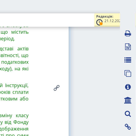
) заробітної
Редакція:
ваною сумою
21.12.2020
го внеску за
 що містить
еріод.
ставі актів
вітності, що
 податкових
оду), на які
 Інструкції,
оків сплати
ятковим або
зміну класу
у від Фонду
дображення
сті про суми