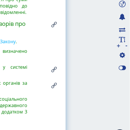
дповідно до
відомленні.
ворів про
 Закону
.
-
+
, визначено
 у системі
 органів за
соціального
 державного
з додатком 3