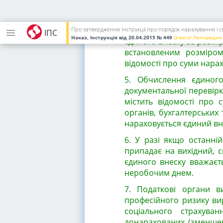
розміру єдиного внеску,
плати (доходу), на яку н
Самостійно обчислену 
Про затвердження Інструкції про порядок нарахування і 
ІПС
Наказ, Інструкція
від 20.04.2015
№ 449
(Увага! Попередня
єдиного внеску за розмі
встановленим розміром
відомості про суми нарах
5.
Обчислення єдиного
документальної перевірк
містить відомості про 
органів, бухгалтерських 
нараховується єдиний вн
6.
У разі якщо останній
припадає на вихідний, с
єдиного внеску вважаєт
неробочим днем.
7. Податкові органи в
професійного ризику ви
соціального страхува
донарахованих (зменшени