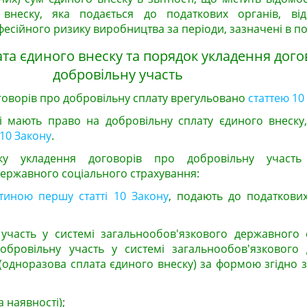
внеску, яка подається до податкових органів, ві
фесійного ризику виробництва за періоди, зазначені в по
ата єдиного внеску та порядок укладення дого
добровільну участь
говорів про добровільну сплату врегульовано
статтею 10
які мають право на добровільну сплату єдиного внеску
10 Закону
.
ку укладення договорів про добровільну участь
ержавного соціального страхування:
тиною першу статті 10 Закону
, подають до податкових
участь у системі загальнообов'язкового державного 
обровільну участь у системі загальнообов'язкового
(одноразова сплата єдиного внеску) за формою згідно 
 наявності);