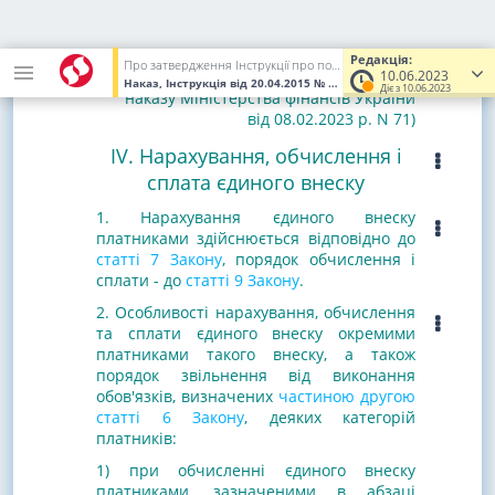
які працюють за трудовим договором з
нефіксованим робочим часом.
(абзац восьмий підпункту 6 пункту 2
Редакція:
Про затвердження Інструкції про порядок нарахування і сплати єдиного внеску на загальнообов'язкове державне соціальне страхування
розділу III у редакції
10.06.2023
Наказ, Інструкція
від 20.04.2015
№ 449
(Увага! Попередня редак
Діє з 10.06.2023
наказу Міністерства фінансів України
від 08.02.2023 р. N 71)
IV. Нарахування, обчислення і
сплата єдиного внеску
1. Нарахування єдиного внеску
платниками здійснюється відповідно до
статті 7 Закону
, порядок обчислення і
сплати - до
статті 9 Закону
.
2. Особливості нарахування, обчислення
та сплати єдиного внеску окремими
платниками такого внеску, а також
порядок звільнення від виконання
обов'язків, визначених
частиною другою
статті 6 Закону
, деяких категорій
платників:
1) при обчисленні єдиного внеску
платниками, зазначеними в абзаці