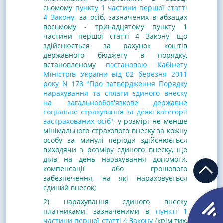
сьомому
пункту 1 частини першої статті
4 Закону
, за осіб, зазначених в абзацах
восьмому - тринадцятому пункту 1
частини першої статті 4 Закону, що
здійснюється за рахунок коштів
державного бюджету в порядку,
встановленому
постановою Кабінету
Міністрів України від 02 березня 2011
року N 178 "Про затвердження Порядку
нарахування та сплати єдиного внеску
на загальнообов'язкове державне
соціальне страхування за деякі категорії
застрахованих осіб"
, у розмірі не менше
мінімального страхового внеску за кожну
особу за минулі періоди здійснюється
виходячи з розміру єдиного внеску, що
діяв на день нарахування допомоги,
компенсації або грошового
забезпечення, на які нараховується
єдиний внесок;
2) нарахування єдиного внеску
платниками, зазначеними в
пункті 1
частини першої статті 4 Закону
(крім тих,