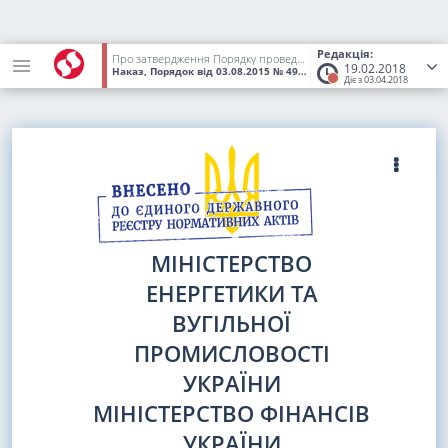
Редакція:
Про затвердження Порядку проведення розрахунків за природний газ, теплопостачання і електроенергію
19.02.2018
Наказ, Порядок
від 03.08.2015
№ 493/688
(Статус:
Втратив чинні
Діє з 03.04.2018
МІНІСТЕРСТВО
ЕНЕРГЕТИКИ ТА
ВУГІЛЬНОЇ
ПРОМИСЛОВОСТІ
УКРАЇНИ
МІНІСТЕРСТВО ФІНАНСІВ
УКРАЇНИ