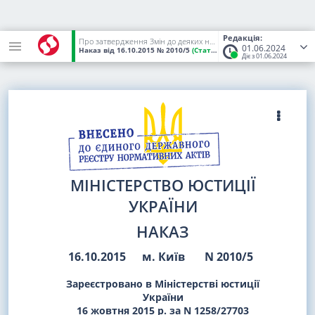
Редакція:
Про затвердження Змін до деяких наказів Міністерства юстиції України в частині здійснення функцій державного органу з питань банкрутства
01.06.2024
Наказ
від 16.10.2015
№ 2010/5
(Статус:
Чинний)
Діє з 01.06.2024
МІНІСТЕРСТВО ЮСТИЦІЇ
УКРАЇНИ
НАКАЗ
16.10.2015
м. Київ
N 2010/5
Зареєстровано в Міністерстві юстиції
України
16 жовтня 2015 р. за N 1258/27703