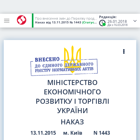
Редакція:
Про внесення змін до Переліку продукції, що підлягає обов'язковій сертифікації в Україні, та визнання таким, що втратив чинність, наказу Державного комітету України по стандартизації, метрології та сертифікації
26.01.2018
Наказ
від 13.11.2015
№ 1443
(Статус:
Чинний)
Діє з 16.03.2018
МІНІСТЕРСТВО
ЕКОНОМІЧНОГО
РОЗВИТКУ І ТОРГІВЛІ
УКРАЇНИ
НАКАЗ
13.11.2015
м. Київ
N 1443