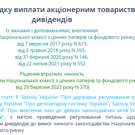
дку виплати акціонерним товарист
дивідендів
Із змінами і доповненнями, внесеними
Національної комісії з цінних паперів та фондового ринку
від 7 вересня 2017 року N 673
,
від 3 травня 2018 року N 293
,
від 31 березня 2020 року N 146
,
від 22 липня 2021 року N 552
Рішення втратило чинність
ям Національної комісії з цінних паперів та фондового р
від 29 березня 2023 року N 370)
 статті 8 Закону України "Про державне регулювання р
у України "Про депозитарну систему України"
,
Закону Ук
VIII "Про внесення змін до деяких законодавчих актів 
в"
, з метою приведення регулювання питань що
 дивідендів до вимог чинного законодавства Національ
вого ринку