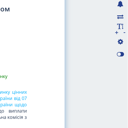
вом
-
+
инку
инку цінних
раїни від 07
України щодо
до виплати
на комісія з