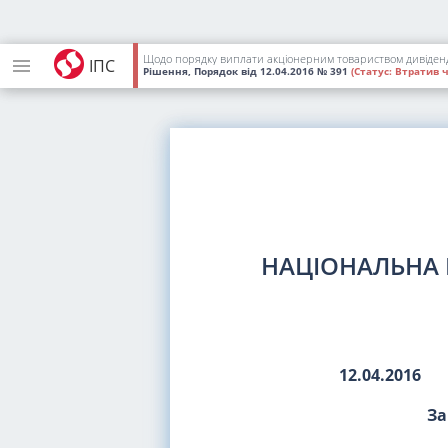
Щодо порядку виплати акціонерним товариством дивіден
ІПС
Рішення, Порядок
від 12.04.2016
№ 391
(Статус:
Втратив ч
НАЦІОНАЛЬНА 
12.04.2016
За