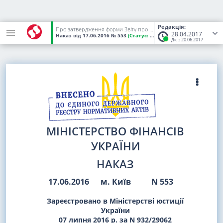
Редакція:
Про затвердження форми Звіту про використання доходів (прибутків) неприбуткової організації
28.04.2017
Наказ
від 17.06.2016
№ 553
(Статус:
Чинний)
Діє з 20.06.2017
МІНІСТЕРСТВО ФІНАНСІВ
УКРАЇНИ
НАКАЗ
17.06.2016
м. Київ
N 553
Зареєстровано в Міністерстві юстиції
України
07 липня 2016 р. за N 932/29062