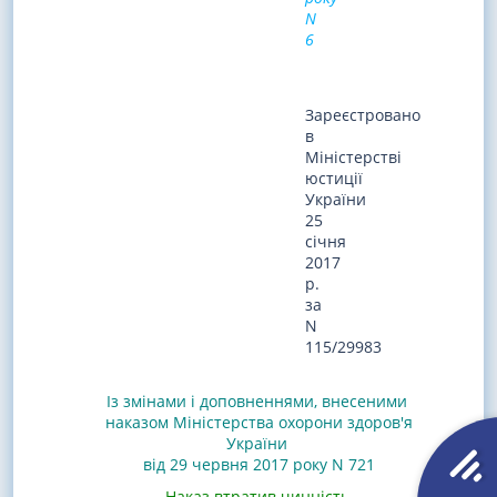
N
6
Зареєстровано
в
Міністерстві
юстиції
України
25
січня
2017
р.
за
N
115/29983
Із змінами і доповненнями, внесеними
наказом Міністерства охорони здоров'я
України
від 29 червня 2017 року N 721
Наказ втратив чинність